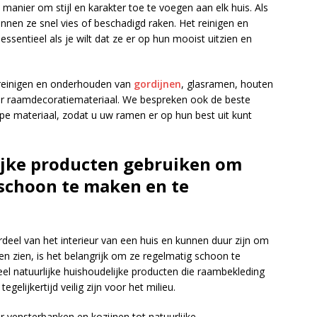
anier om stijl en karakter toe te voegen aan elk huis. Als
nen ze snel vies of beschadigd raken. Het reinigen en
sentieel als je wilt dat ze er op hun mooist uitzien en
et reinigen en onderhouden van
gordijnen
, glasramen, houten
er raamdecoratiemateriaal. We bespreken ook de beste
pe materiaal, zodat u uw ramen er op hun best uit kunt
ijke producten gebruiken om
 schoon te maken en te
deel van het interieur van een huis en kunnen duur zijn om
en zien, is het belangrijk om ze regelmatig schoon te
el natuurlijke huishoudelijke producten die raambekleding
gelijkertijd veilig zijn voor het milieu.
ensterbanken en kozijnen tot natuurlijke