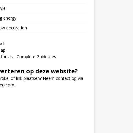
tyle
g energy
ow decoration
act
map
 for Us - Complete Guidelines
erteren op deze website?
rtikel of link plaatsen? Neem contact op via
seo.com
.