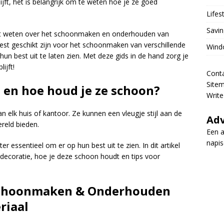
ijft, het is belangrijk om te weten hoe je ze goed
Lifes
Savin
moet weten over het schoonmaken en onderhouden van
st geschikt zijn voor het schoonmaken van verschillende
Wind
un best uit te laten zien. Met deze gids in de hand zorg je
ijft!
Cont
Site
 en hoe houd je ze schoon?
Write
n elk huis of kantoor. Ze kunnen een vleugje stijl aan de
Adv
reld bieden.
Een a
napi
essentieel om er op hun best uit te zien. In dit artikel
decoratie, hoe je deze schoon houdt en tips voor
 Schoonmaken & Onderhouden
riaal