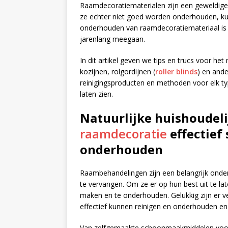
Raamdecoratiematerialen zijn een geweldige m
ze echter niet goed worden onderhouden, kun
onderhouden van raamdecoratiemateriaal is es
jarenlang meegaan.
In dit artikel geven we tips en trucs voor h
kozijnen, rolgordijnen (
roller blinds
) en and
reinigingsproducten en methoden voor elk ty
laten zien.
Natuurlijke huishoudel
raamdecoratie
effectief
onderhouden
Raambehandelingen zijn een belangrijk onder
te vervangen. Om ze er op hun best uit te lat
maken en te onderhouden. Gelukkig zijn er ve
effectief kunnen reinigen en onderhouden en te
Van zelfgemaakte schoonmaakmiddelen voor v