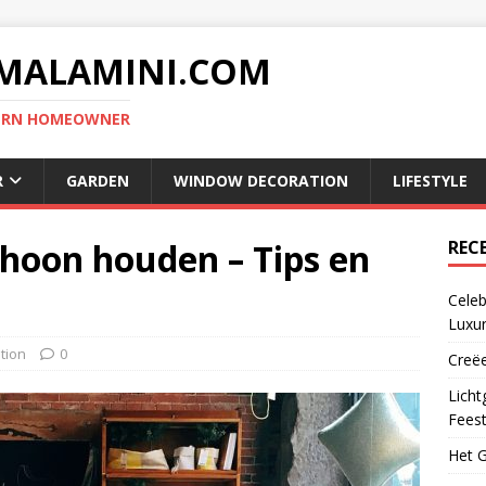
MALAMINI.COM
DERN HOMEOWNER
R
GARDEN
WINDOW DECORATION
LIFESTYLE
hoon houden – Tips en
REC
Celeb
Luxur
tion
0
Creëe
Licht
Fees
Het G