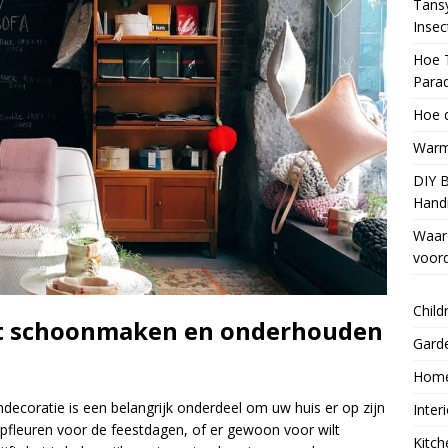
Tans
Inse
Hoe 
Parad
Hoe d
Warm
DIY 
Handi
Waar
voord
Child
et schoonmaken en onderhouden
Gard
Home
oratie is een belangrijk onderdeel om uw huis er op zijn
Inter
t opfleuren voor de feestdagen, of er gewoon voor wilt
Kitch