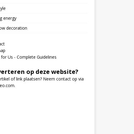
tyle
g energy
ow decoration
act
map
 for Us - Complete Guidelines
erteren op deze website?
rtikel of link plaatsen? Neem contact op via
seo.com
.