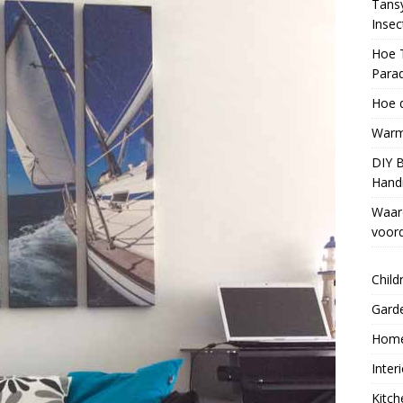
Tans
Inse
Hoe 
Parad
Hoe d
Warm
DIY 
Handi
Waar
voord
Child
Gard
Home
Inter
Kitch