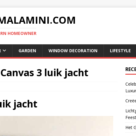
MALAMINI.COM
DERN HOMEOWNER
R
GARDEN
WINDOW DECORATION
LIFESTYLE
 Canvas 3 luik jacht
REC
Celeb
Luxur
uik jacht
Creëe
Licht
Fees
Het G