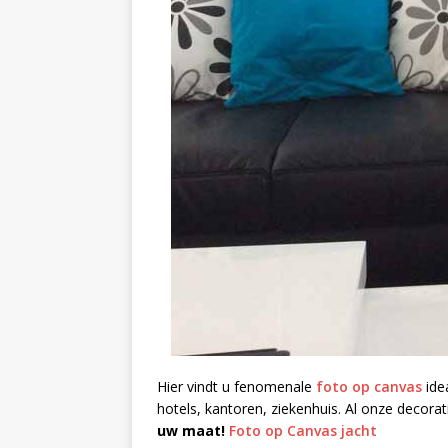
Hier vindt u fenomenale
foto op canvas
idea
hotels, kantoren, ziekenhuis. Al onze decorat
uw maat!
Foto op Canvas jacht