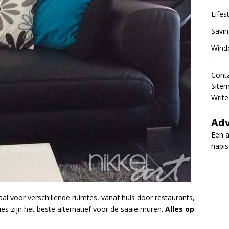
Lifes
Savin
Wind
Cont
Site
Write
Adv
Een a
napi
al voor verschillende ruimtes, vanaf huis door restaurants,
ies zijn het beste alternatief voor de saaie muren.
Alles op