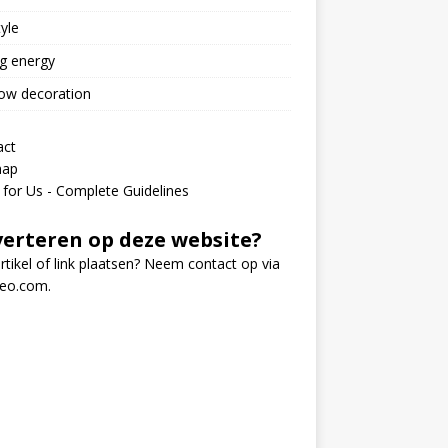
tyle
g energy
ow decoration
act
map
 for Us - Complete Guidelines
erteren op deze website?
rtikel of link plaatsen? Neem contact op via
seo.com
.