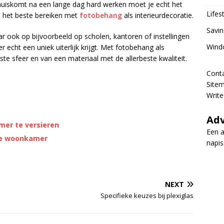
 thuiskomt na een lange dag hard werken moet je echt het
Lifes
je het beste bereiken met
fotobehang
als interieurdecoratie.
Savin
r ook op bijvoorbeeld op scholen, kantoren of instellingen
Wind
echt een uniek uiterlijk krijgt. Met fotobehang als
iste sfeer en van een materiaal met de allerbeste kwaliteit.
Cont
Site
Write
Adv
mer te versieren
Een a
de woonkamer
napi
NEXT
Specifieke keuzes bij plexiglas