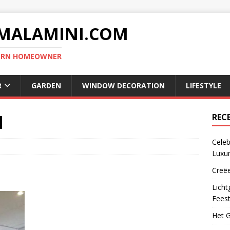
MALAMINI.COM
DERN HOMEOWNER
R
GARDEN
WINDOW DECORATION
LIFESTYLE
d
REC
Celeb
Luxur
Creëe
Licht
Fees
Het G