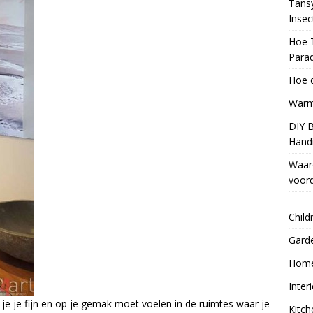
Tans
Inse
Hoe 
Parad
Hoe d
Warm
DIY 
Handi
Waar
voord
Child
Gard
Home
Inter
at je je fijn en op je gemak moet voelen in de ruimtes waar je
Kitch